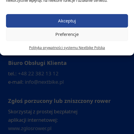
niekorzystnie wpłynąć na niektóre funkcje i działanie serwisu.
marca do końca listopada. System jest całkowicie
kompatybilny z warszawskim Veturilo i z Konstancińskim
Rower Miejskim.
Akceptuj
Preferencje
Polityka prywatności systemu Nextbike Polska
Biuro Obsługi Klienta
tel.:
+48 22 382 13 12
e-mail:
info@nextbike.pl
Zgłoś porzucony lub zniszczony rower
Skorzystaj z prostej bezpłatnej
aplikacji internetowej:
www.zglosrower.pl