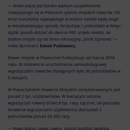
—
Nowa stacja jest bardzo ważnym uzupełnieniem
rozwijającego się w Piasecznie sytemu miejskich rowerów. Od
teraz mieszkańcy największego w mieście osiedla będą mogli
w niezobowiązujący sposób, korzystając z jednośladu w łatwy i
szybki sposób dotrzeć do dworca PKP, urzędu miasta, na
stadion miejski czy na teren rekreacyjny „Górki Szymona”
—
mówi Burmistrz
Daniel Putkiewicz.
Rower miejski w Piasecznie funkcjonuje od marca 2018
roku. W momencie uruchomienia samoobsługowej
wypożyczalni rowerów dostępnych było 30 jednośladów w
3 stacjach.
W Piaseczyńskim Rowerze Miejskim zarejestrowanych jest
ponad 2 tys. użytkowników. W bieżącym sezonie
wypożyczyli rowery blisko 8 tys. razy. Łącznie, od początku
działania wypożyczalni użytkownicy skorzystali z
jednośladów ponad 28 000 razy.
—
Nowa stacja i nowe rowery, jeszcze bardziej zwiększą