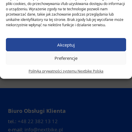
pliki cookies, do przechowywania i/lub uzyskiwania dostępu do informacji
powierzchni narażonych na kontakt. Zalecamy noszenie
o urządzeniu. Wyrażenie zgody na te technologie pozwoli nam
rękawiczek.
przetwarzać dane, takie jak zachowanie podczas przeglądania lub
unikalne identyfikatory na tej stronie. Brak zgody lub jej wycofanie może
Apelujemy o zachowanie ostrożności i rozwagę oraz, aby
niekorzystnie wpłynąć na niektóre funkcje i działanie serwisu.
wszyscy użytkownicy stosowali się do oficjalnych
wytycznych higieny koronawirusowej. Przypominamy
Akceptuj
także, że w przestrzeni publicznej – a więc także podczas
korzystania z rowerów – obowiązuje nakaz zasłaniania ust
Preferencje
i nosa maseczką, chustą, szalikiem lub jakimkolwiek
elementem odzieży.
Polityka prywatności systemu Nextbike Polska
Biuro Obsługi Klienta
tel.:
+48 22 382 13 12
e-mail:
info@nextbike.pl