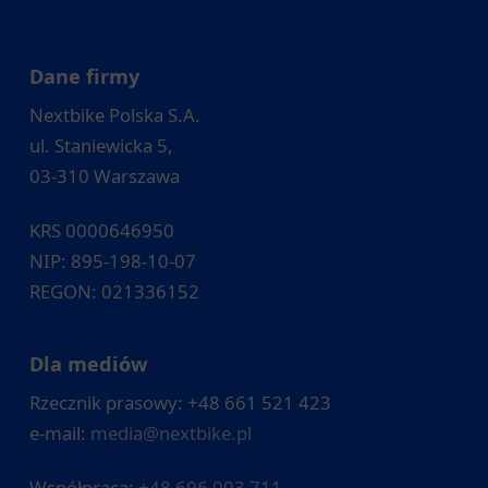
Dane firmy
Nextbike Polska S.A.
ul. Staniewicka 5,
03-310 Warszawa
KRS 0000646950
NIP: 895-198-10-07
REGON: 021336152
Dla mediów
Rzecznik prasowy: +48 661 521 423
e-mail:
media@nextbike.pl
Współpraca:
+48 696 003 711