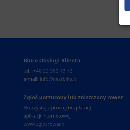
Biuro Obsługi Klienta
tel.:
+48 22 382 13 12
e-mail:
info@nextbike.pl
Zgłoś porzucony lub zniszczony rower
Skorzystaj z prostej bezpłatnej
aplikacji internetowej:
www.zglosrower.pl