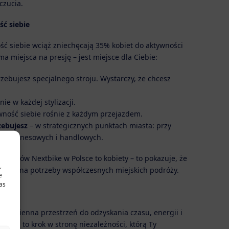
czucia.
ść siebie
ść siebie wciąż zniechęcają 35% kobiet do aktywności
ma miejsca na presję – jest miejsce dla Ciebie:
rzebujesz specjalnego stroju. Wystarczy, że chcesz
ie w każdej stylizacji.
ność siebie rośnie z każdym przejazdem.
zebujesz
– w strategicznych punktach miasta: przy
rach biznesowych i handlowych.
ystemów Nextbike w Polsce to kobiety – to pokazuje, że
,
dają na potrzeby współczesnych miejskich podróży.
e
as
 codzienna przestrzeń do odzyskania czasu, energii i
dróż to krok w stronę niezależności, którą Ty