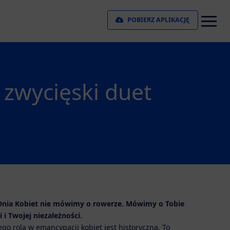
POBIERZ APLIKACJĘ
 zwycięski duet
Dnia Kobiet nie mówimy o rowerze. Mówimy o Tobie
 i Twojej niezależności.
jego rola w emancypacji kobiet jest historyczna. To