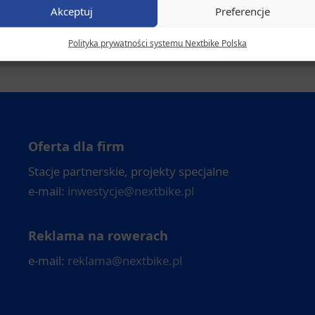
definiujesz.
Akceptuj
Preferencje
Dołącz do rewolucji mobilności
Polityka prywatności systemu Nextbike Polska
Oferta dla firm
Stacje partnerskie, projekty specjalne
e-mail:
inwestycje@nextbike.pl
Reklama na rowerach
e-mail:
reklama@nextbike.pl