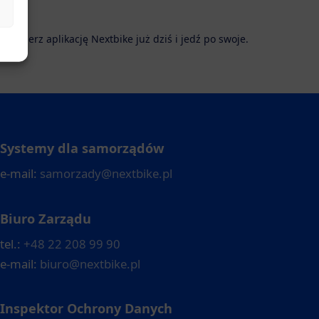
. Pobierz aplikację Nextbike już dziś i jedź po swoje.
Systemy dla samorządów
e-mail:
samorzady@nextbike.pl
Biuro Zarządu
tel.:
+48 22 208 99 90
e-mail:
biuro@nextbike.pl
Inspektor Ochrony Danych