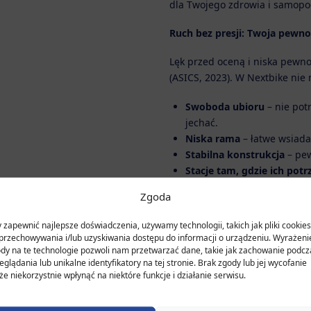
dla Twojego zdrowia i samopo
Ruch bez presji: Twoja pewno
Lęk przed oceną i niska pewno
(ASICS, 2023). W Nextbike nie 
Swoboda ubioru
– nie pot
jechać.
Niska rama
– łatwe wsiadan
Stabilna konstrukcja
– pew
Stacje tam, gdzie ich potr
osiedlach, szkołach, cent
Zgoda
To działa: 45% użytkowników s
 zapewnić najlepsze doświadczenia, używamy technologii, takich jak pliki cookies
nasze systemy dobrze odpowia
przechowywania i/lub uzyskiwania dostępu do informacji o urządzeniu. Wyrażeni
dy na te technologie pozwoli nam przetwarzać dane, takie jak zachowanie podcz
Twoje tempo, Twój kierunek
eglądania lub unikalne identyfikatory na tej stronie. Brak zgody lub jej wycofanie
e niekorzystnie wpłynąć na niektóre funkcje i działanie serwisu.
Nextbike to nie tylko rower
–
to
poczucia sprawczości. Każda po