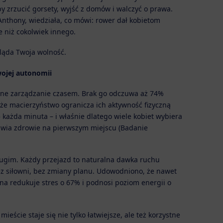
by zrzucić gorsety, wyjść z domów i walczyć o prawa.
 Anthony, wiedziała, co mówi: rower dał kobietom
e niż cokolwiek innego.
gląda Twoja wolność.
ojej autonomii
nne zarządzanie czasem. Brak go odczuwa aż 74%
że macierzyństwo ogranicza ich aktywność fizyczną
ę każda minuta – i właśnie dlatego wiele kobiet wybiera
wia zdrowie na pierwszym miejscu (Badanie
rugim. Każdy przejazd to naturalna dawka ruchu
 siłowni, bez zmiany planu. Udowodniono, że nawet
na redukuje stres o 67% i podnosi poziom energii o
ieście staje się nie tylko łatwiejsze, ale też korzystne