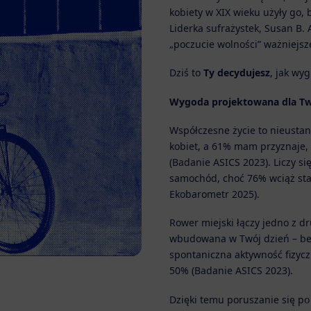
kobiety w XIX wieku użyły go, 
Liderka sufrażystek, Susan B.
„poczucie wolności” ważniejsz
Dziś to
Ty decydujesz
, jak wy
Wygoda projektowana dla Tw
Współczesne życie to nieusta
kobiet, a 61% mam przyznaje, 
(Badanie ASICS 2023). Liczy si
samochód, choć 76% wciąż sta
Ekobarometr 2025).
Rower miejski łączy jedno z d
wbudowana w Twój dzień – bez
spontaniczna aktywność fizycz
50% (Badanie ASICS 2023).
Dzięki temu poruszanie się po m