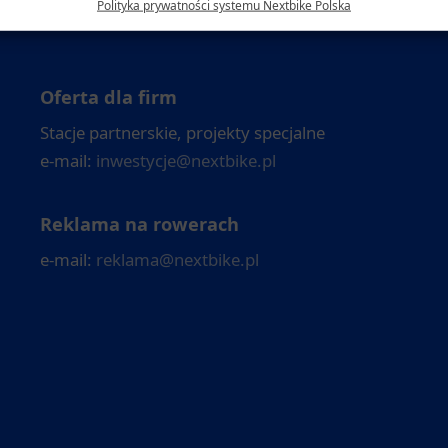
Polityka prywatności systemu Nextbike Polska
Oferta dla firm
Stacje partnerskie, projekty specjalne
e-mail:
inwestycje@nextbike.pl
Reklama na rowerach
e-mail:
reklama@nextbike.pl