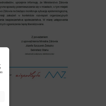
,
e
as