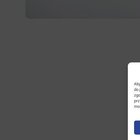
Aby
do 
zgo
prz
moż