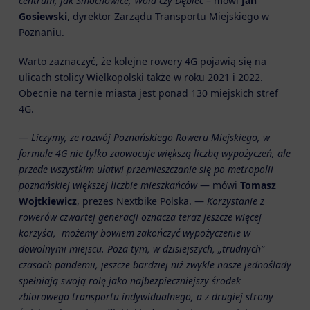
centrum, jak Smochowice, Wola czy Dębiec
– mówi
Jan
Gosiewski
, dyrektor Zarządu Transportu Miejskiego w
Poznaniu.
Warto zaznaczyć, że kolejne rowery 4G pojawią się na
ulicach stolicy Wielkopolski także w roku 2021 i 2022.
Obecnie na ternie miasta jest ponad 130 miejskich stref
4G.
—
Liczymy, że rozwój Poznańskiego Roweru Miejskiego, w
formule 4G nie tylko zaowocuje większą liczbą wypożyczeń, ale
przede wszystkim ułatwi przemieszczanie się po metropolii
poznańskiej większej liczbie mieszkańców
— mówi
Tomasz
Wojtkiewicz
, prezes Nextbike Polska. —
Korzystanie z
rowerów czwartej generacji oznacza teraz jeszcze więcej
korzyści, możemy bowiem zakończyć wypożyczenie w
dowolnymi miejscu. Poza tym, w dzisiejszych, „trudnych”
czasach pandemii, jeszcze bardziej niż zwykle nasze jednoślady
spełniają swoją rolę jako najbezpieczniejszy środek
zbiorowego transportu indywidualnego, a z drugiej strony