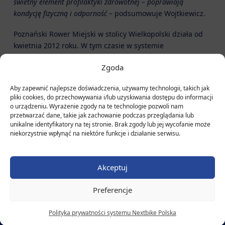
świetny element profilaktyki zdrowotnej – poprawiają
kondycję fizyczną i odporność
– podsumowuje Wojtkiewicz.
Poznański Rower Miejski w stolicy Wielkopolski działa od
kwietnia 2012 roku. W tym czasie w systemie
zarejestrowało się 191,7 tys. użytkowników, którzy dokonali
Zgoda
ponad 5,2 mln wypożyczeń.
Aby zapewnić najlepsze doświadczenia, używamy technologii, takich jak
pliki cookies, do przechowywania i/lub uzyskiwania dostępu do informacji
o urządzeniu. Wyrażenie zgody na te technologie pozwoli nam
przetwarzać dane, takie jak zachowanie podczas przeglądania lub
unikalne identyfikatory na tej stronie. Brak zgody lub jej wycofanie może
niekorzystnie wpłynąć na niektóre funkcje i działanie serwisu.
Biuro Obsługi Klienta
tel.:
+48 22 382 13 12
Akceptuj
e-mail:
info@nextbike.pl
Preferencje
Zgłoś porzucony lub zniszczony rower
Polityka prywatności systemu Nextbike Polska