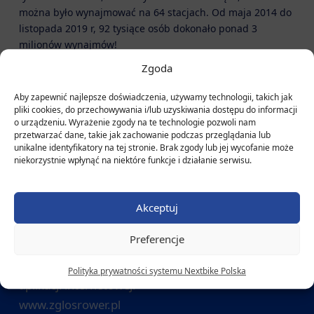
można było wynajmować na 64 stacjach. Od maja 2014 do
listopada 2019 r, 92 tysiące osób dokonało ponad 3
milionów wynajmów!
Zgoda
Aby zapewnić najlepsze doświadczenia, używamy technologii, takich jak
pliki cookies, do przechowywania i/lub uzyskiwania dostępu do informacji
o urządzeniu. Wyrażenie zgody na te technologie pozwoli nam
przetwarzać dane, takie jak zachowanie podczas przeglądania lub
unikalne identyfikatory na tej stronie. Brak zgody lub jej wycofanie może
Biuro Obsługi Klienta
niekorzystnie wpłynąć na niektóre funkcje i działanie serwisu.
tel.:
+48 22 382 13 12
e-mail:
info@nextbike.pl
Akceptuj
Zgłoś porzucony lub zniszczony rower
Preferencje
Skorzystaj z prostej bezpłatnej
Polityka prywatności systemu Nextbike Polska
aplikacji internetowej:
www.zglosrower.pl