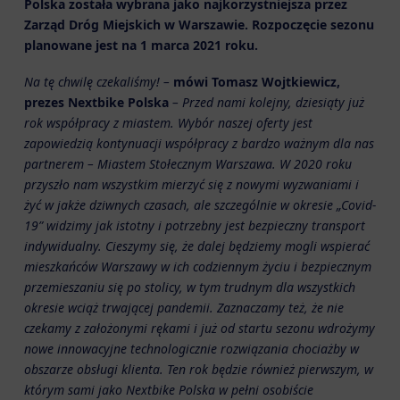
Polska została wybrana jako najkorzystniejsza przez
Zarząd Dróg Miejskich w Warszawie. Rozpoczęcie sezonu
planowane jest na 1 marca 2021 roku.
Na tę chwilę czekaliśmy! –
mówi Tomasz Wojtkiewicz,
prezes Nextbike Polska
– Przed nami kolejny, dziesiąty już
rok współpracy z miastem. Wybór naszej oferty jest
zapowiedzią kontynuacji współpracy z bardzo ważnym dla nas
partnerem – Miastem Stołecznym Warszawa. W 2020 roku
przyszło nam wszystkim mierzyć się z nowymi wyzwaniami i
żyć w jakże dziwnych czasach, ale szczególnie w okresie „Covid-
19” widzimy jak istotny i potrzebny jest bezpieczny transport
indywidualny. Cieszymy się, że dalej będziemy mogli wspierać
mieszkańców Warszawy w ich codziennym życiu i bezpiecznym
przemieszaniu się po stolicy, w tym trudnym dla wszystkich
okresie wciąż trwającej pandemii. Zaznaczamy też, że nie
czekamy z założonymi rękami i już od startu sezonu wdrożymy
nowe innowacyjne technologicznie rozwiązania chociażby w
obszarze obsługi klienta. Ten rok będzie również pierwszym, w
którym sami jako Nextbike Polska w pełni osobiście