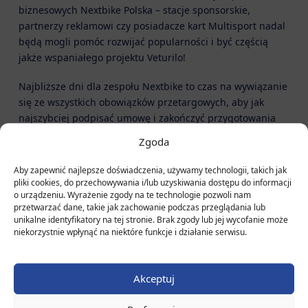
biznesowych Nextbike Polska – stacje sponsorskie,
partnerzy reklamowi czy posiadacze kart Multisport nadal
będą mogli pomóc rozwijać popularności i być częścią
jakże wspaniałego projektu Veturilo!
Najbliższe dni dla zespołu Nextbike to czas na wywiązanie
się ze wszystkich obowiązków przetargowych, aby jak
najszybciej podpisać umowę i zakończyć przygotowania
do sezonu rowerowego 2021. Jedno się nie zmienia –
Zgoda
system Veturilo ruszy 1 marca 2021 roku!
Aby zapewnić najlepsze doświadczenia, używamy technologii, takich jak
Dziękujemy,
pliki cookies, do przechowywania i/lub uzyskiwania dostępu do informacji
Zespół Nextbike Polska!
o urządzeniu. Wyrażenie zgody na te technologie pozwoli nam
przetwarzać dane, takie jak zachowanie podczas przeglądania lub
unikalne identyfikatory na tej stronie. Brak zgody lub jej wycofanie może
niekorzystnie wpłynąć na niektóre funkcje i działanie serwisu.
Akceptuj
Biuro Obsługi Klienta