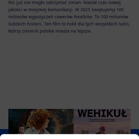
Nic już nie mogło zatrzymać zmian. Nastał czas nowej
jakości w miejskiej komunikacji. W 2025 świętujemy 100
milionów wypożyczeń rowerów Nextbike. To 100 milionów
ludzkich historii. Ten film to hołd dla tych wszystkich ludzi,
którzy zmienili polskie miasta na lepsze.