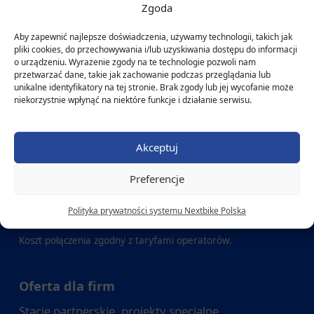
Zgoda
Biuro Obsługi Klienta
Aby zapewnić najlepsze doświadczenia, używamy technologii, takich jak
pliki cookies, do przechowywania i/lub uzyskiwania dostępu do informacji
tel.:
+48 22 382 13 12
o urządzeniu. Wyrażenie zgody na te technologie pozwoli nam
e-mail:
info@nextbike.pl
przetwarzać dane, takie jak zachowanie podczas przeglądania lub
unikalne identyfikatory na tej stronie. Brak zgody lub jej wycofanie może
niekorzystnie wpłynąć na niektóre funkcje i działanie serwisu.
Zgłoś porzucony lub zniszczony rower
Skorzystaj z prostej bezpłatnej
Akceptuj
aplikacji internetowej:
Preferencje
www.zglosrower.pl
Polityka prywatności systemu Nextbike Polska
tel.:
+48 22 244 13 13
Koszt połączenia zgodny z taryfami operatorów.
Oferta dla firm
Stacje partnerskie, projekty specjalne